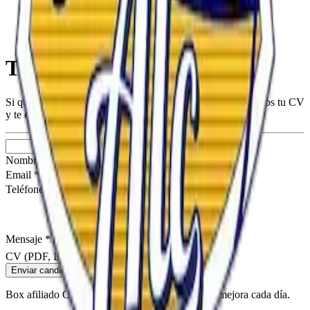
Trabaja con nosotros
Si quieres formar parte del equipo de CrossFit ALC, envíanos tu CV
y te contactaremos.
Nombre *
Email *
Teléfono
Mensaje *
CV (PDF, DOC, DOCX)
Enviar candidatura
Box afiliado CrossFit en Alicante. Entrena duro, mejora cada día.