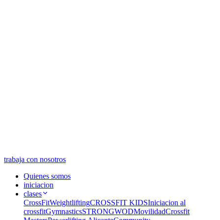
trabaja con nosotros
Quienes somos
iniciacion
clases
CrossFit
Weightlifting
CROSSFIT KIDS
Iniciacion al
crossfit
Gymnastics
STRONGWOD
Movilidad
Crossfit