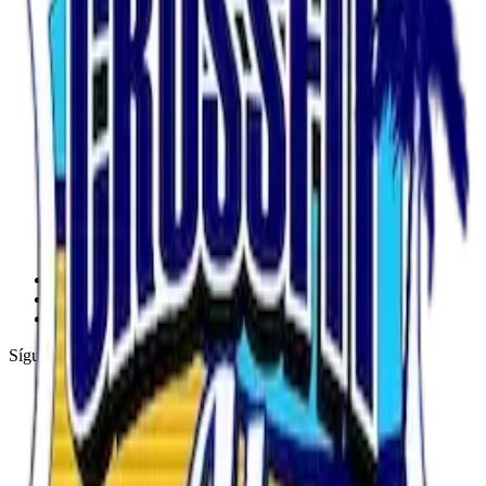
iniciacion
clases
CrossFit
Weightlifting
CROSSFIT KIDS
Iniciacion al crossfit
Gymnastics
STRONGWOD
Movilidad
Crossfit Masters
Powerlifting Alicante
Community Workout
ENTRENAMIENTO PERSONAL
horarios
preguntas frecuentes
contacto
Síguenos