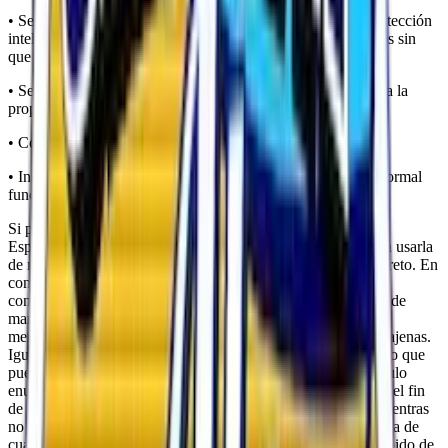
• Se encuentra protegido por la legislación en materia de protección
intelectual o industrial perteneciente a la sociedad o a terceros sin
que haya sido autorizado el uso que se pretenda realizar.
• Sea contrario al honor, a la intimidad personal y familiar o a la
propia imagen de las personas.
• Constituya cualquier tipo de publicidad.
• Incluya cualquier tipo de virus o programa que impida el normal
funcionamiento del Espacio Web.
Si para acceder a algunos de los servicios y/o contenidos del
Espacio Web, se le proporcionará una contraseña, se obliga a usarla
de manera diligente, manteniéndola en todo momento en secreto. En
consecuencia, será responsable de su adecuada custodia y
confidencialidad, comprometiéndose a no cederla a terceros, de
manera temporal o permanente, ni a permitir el acceso a los
mencionados servicios y/o contenidos por parte de personas ajenas.
Igualmente, se obliga a notificar a la sociedad cualquier hecho que
pueda suponer un uso indebido de su contraseña, como, a título
enunciativo, su robo, extravío o el acceso no autorizado, con el fin
de proceder a su inmediata cancelación. En consecuencia, mientras
no efectúe la notificación anterior, la empresa quedará eximida de
cualquier responsabilidad que pudiera derivarse del uso indebido de