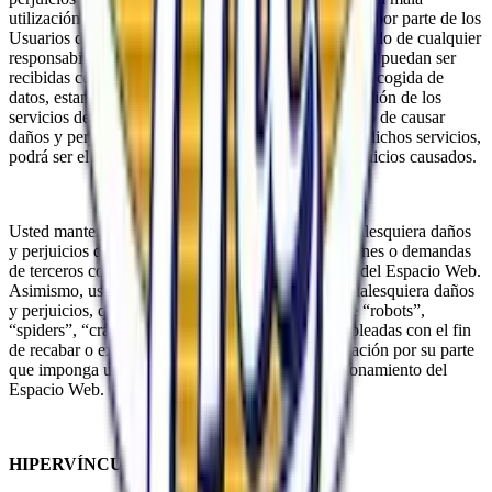
utilización de los servicios de libre disposición y uso por parte de los
Usuarios de Espacio Web. Asimismo, queda exonerado de cualquier
responsabilidad por el contenido e informaciones que puedan ser
recibidas como consecuencia de los formularios de recogida de
datos, estando los mismos únicamente para la prestación de los
servicios de consultas y dudas. Por otro lado, en caso de causar
daños y perjuicios por un uso ilícito o incorrecto de dichos servicios,
podrá ser el Usuario reclamado por los daños o perjuicios causados.
Usted mantendrá a la empresa indemne frente a cualesquiera daños
y perjuicios que se deriven de reclamaciones, acciones o demandas
de terceros como consecuencia de su acceso o uso del Espacio Web.
Asimismo, usted se obliga a indemnizar frente a cualesquiera daños
y perjuicios, que se deriven del uso por su parte de “robots”,
“spiders”, “crawlers” o herramientas similares empleadas con el fin
de recabar o extraer datos o de cualquier otra actuación por su parte
que imponga una carga irrazonable sobre el funcionamiento del
Espacio Web.
HIPERVÍNCULOS