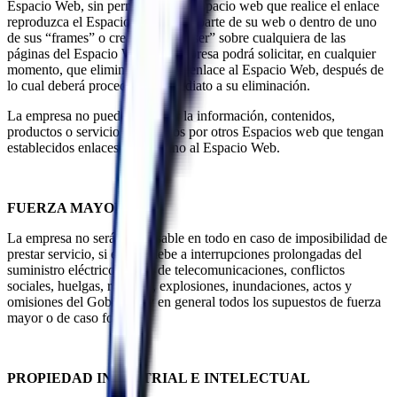
Espacio Web, sin permitir que el Espacio web que realice el enlace
reproduzca el Espacio Web como parte de su web o dentro de uno
de sus “frames” o crear un “browser” sobre cualquiera de las
páginas del Espacio Web. La empresa podrá solicitar, en cualquier
momento, que elimine cualquier enlace al Espacio Web, después de
lo cual deberá proceder de inmediato a su eliminación.
La empresa no puede controlar la información, contenidos,
productos o servicios facilitados por otros Espacios web que tengan
establecidos enlaces con destino al Espacio Web.
FUERZA MAYOR
La empresa no será responsable en todo en caso de imposibilidad de
prestar servicio, si ésta se debe a interrupciones prolongadas del
suministro eléctrico, líneas de telecomunicaciones, conflictos
sociales, huelgas, rebelión, explosiones, inundaciones, actos y
omisiones del Gobierno, y en general todos los supuestos de fuerza
mayor o de caso fortuito.
PROPIEDAD INDUSTRIAL E INTELECTUAL