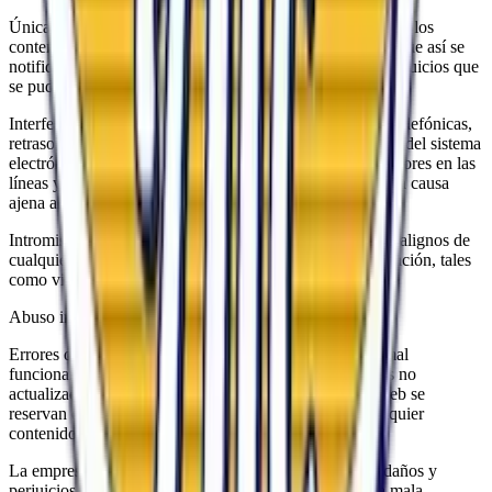
Únicamente será responsable de eliminar, lo antes posible, los
contenidos que puedan generar tales perjuicios, siempre que así se
notifique. En especial no seremos responsables de los perjuicios que
se pudieran derivar, entre otros, de:
Interferencias, interrupciones, fallos, omisiones, averías telefónicas,
retrasos, bloqueos o desconexiones en el funcionamiento del sistema
electrónico, motivadas por deficiencias, sobrecargas y errores en las
líneas y redes de telecomunicaciones, o por cualquier otra causa
ajena al control de la empresa.
Intromisiones ilegítimas mediante el uso de programas malignos de
cualquier tipo y a través de cualquier medio de comunicación, tales
como virus informáticos o cualesquiera otros.
Abuso indebido o inadecuado del Espacio Web.
Errores de seguridad o navegación producidos por un mal
funcionamiento del navegador o por el uso de versiones no
actualizadas del mismo. El administrador del espacio web se
reservan el derecho de retirar, total o parcialmente, cualquier
contenido o información presente en el Espacio Web.
La empresa excluye cualquier responsabilidad por los daños y
perjuicios de toda naturaleza que pudieran deberse a la mala