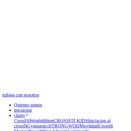
trabaja con nosotros
Quienes somos
iniciacion
clases
CrossFit
Weightlifting
CROSSFIT KIDS
Iniciacion al
crossfit
Gymnastics
STRONGWOD
Movilidad
Crossfit