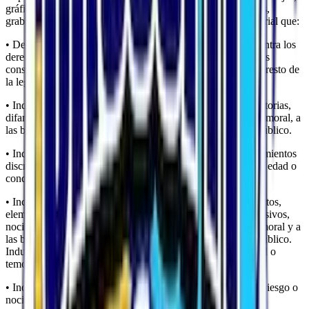
gráficos, dibujos, archivos de sonido y/o imagen, fotografías,
grabaciones, software y, en general, cualquier clase de material que:
• De cualquier forma sea contrario, menosprecie o atente contra los
derechos fundamentales y las libertades públicas reconocidas
constitucionalmente, en los Tratados Internacionales y en el resto de
la legislación vigente.
• Induzca, incite o promueva actuaciones delictivas, denigratorias,
difamatorias, violentas o, en general, contrarias a la ley, a la moral, a
las buenas costumbres generalmente aceptadas o al orden público.
• Induzca, incite o promueva actuaciones, actitudes o pensamientos
discriminatorios por razón de sexo, raza, religión, creencias, edad o
condición.
• Incorpore, ponga a disposición o permita acceder a productos,
elementos, mensajes y/o servicios delictivos, violentos, ofensivos,
nocivos, degradantes o, en general, contrarios a la ley, a la moral y a
las buenas costumbres generalmente aceptadas o al orden público.
Induzca o pueda inducir a un estado inaceptable de ansiedad o
temor.
• Induzca o incite a involucrarse en prácticas peligrosas, de riesgo o
nocivas para la salud y el equilibrio psíquico.