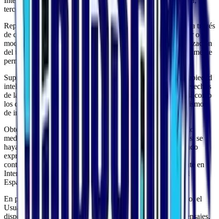
Intentar acceder, utilizar y/o manipular los datos de la empresa,
terceros proveedores y otros Usuarios.
Reproducir o copiar, distribuir, permitir el acceso del público a través
de cualquier modalidad de comunicación pública, transformar o
modificar los contenidos, a menos que se cuente con la autorización
del titular de los correspondientes derechos o ello resulte legalmente
permitido.
Suprimir, ocultar o manipular las notas sobre derechos de propiedad
intelectual o industrial y demás datos identificativos de los derechos
de la empresa o de terceros incorporados a los contenidos, así como
los dispositivos técnicos de protección o cualesquiera mecanismos
de información que puedan insertarse en los contenidos.
Obtener e intentar obtener los contenidos empleando para ello
medios o procedimientos distintos de los que, según los casos, se
hayan puesto a su disposición a este efecto o se hayan indicado
expresamente en las páginas web donde se encuentren los
contenidos o, en general, de los que se empleen habitualmente en
Internet por no entrañar un riesgo de daño o inutilización del
Espacio web y/o de los contenidos.
En particular, y a título meramente indicativo y no exhaustivo, el
Usuario se compromete a no transmitir, difundir o poner a
disposición de terceros informaciones, datos, contenidos, mensajes,