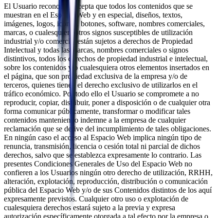
El Usuario reconoce y acepta que todos los contenidos que se
muestran en el Espacio Web y en especial, diseños, textos,
imágenes, logos, iconos, botones, software, nombres comerciales,
marcas, o cualesquiera otros signos susceptibles de utilización
industrial y/o comercial están sujetos a derechos de Propiedad
Intelectual y todas las marcas, nombres comerciales o signos
distintivos, todos los derechos de propiedad industrial e intelectual,
sobre los contenidos y/o cualesquiera otros elementos insertados en
el página, que son propiedad exclusiva de la empresa y/o de
terceros, quienes tienen el derecho exclusivo de utilizarlos en el
tráfico económico. Por todo ello el Usuario se compromete a no
reproducir, copiar, distribuir, poner a disposición o de cualquier otra
forma comunicar públicamente, transformar o modificar tales
contenidos manteniendo indemne a la empresa de cualquier
reclamación que se derive del incumplimiento de tales obligaciones.
En ningún caso el acceso al Espacio Web implica ningún tipo de
renuncia, transmisión, licencia o cesión total ni parcial de dichos
derechos, salvo que se establezca expresamente lo contrario. Las
presentes Condiciones Generales de Uso del Espacio Web no
confieren a los Usuarios ningún otro derecho de utilización, RRHH,
alteración, explotación, reproducción, distribución o comunicación
pública del Espacio Web y/o de sus Contenidos distintos de los aquí
expresamente previstos. Cualquier otro uso o explotación de
cualesquiera derechos estará sujeto a la previa y expresa
autorización específicamente otorgada a tal efecto por la empresa o