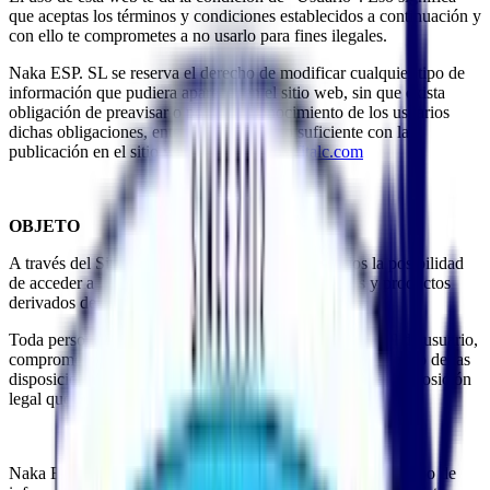
que aceptas los términos y condiciones establecidos a continuación y
con ello te comprometes a no usarlo para fines ilegales.
Naka ESP. SL se reserva el derecho de modificar cualquier tipo de
información que pudiera aparecer en el sitio web, sin que exista
obligación de preavisar o poner en conocimiento de los usuarios
dichas obligaciones, entendiéndose como suficiente con la
publicación en el sitio web de
www.crossfitalc.com
OBJETO
A través del Sitio Web, les ofrecemos a los Usuarios la posibilidad
de acceder a la información sobre nuestros servicios y productos
derivados del CrossFit.
Toda persona que acceda a este sitio web asume el papel de usuario,
comprometiéndose a la observancia y cumplimiento riguroso de las
disposiciones aquí dispuestas, así como a cualquier otra disposición
legal que fuera de aplicación.
Naka ESP. SL se reserva el derecho a modificar cualquier tipo de