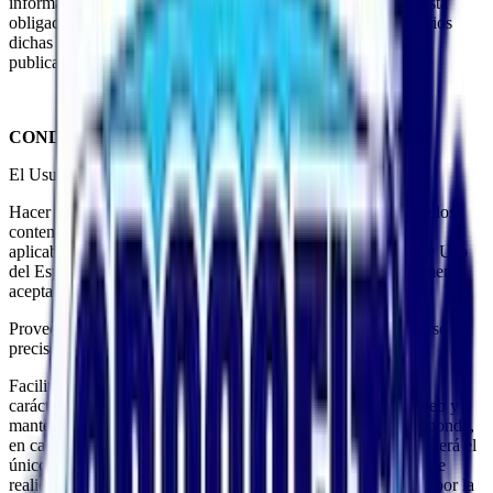
información que pudiera aparecer en el sitio web, sin que exista
obligación de preavisar o poner en conocimiento de los usuarios
dichas obligaciones, entendiéndose como suficiente con la
publicación en el sitio web.
CONDICIONES DE USO: OBLIGACIONES
El Usuario se compromete a:
Hacer un uso adecuado y lícito del Espacio Web así como de los
contenidos y servicios, de conformidad con: (i) la legislación
aplicable en cada momento; (ii) las Condiciones Generales de Uso
del Espacio Web; (iii) la moral y buenas costumbres generalmente
aceptadas y (iv) el orden público.
Proveerse de todos los medios y requerimientos técnicos que se
precisen para acceder al Espacio Web.
Facilitar información veraz al cumplimentar con sus datos de
carácter personal los formularios contenidos en el Espacio Web y a
mantenerlos actualizados en todo momento de forma que responda,
en cada momento, a la situación real del Usuario. El Usuario será el
único responsable de las manifestaciones falsas o inexactas que
realice y de los perjuicios que cause a la empresa o a terceros por la