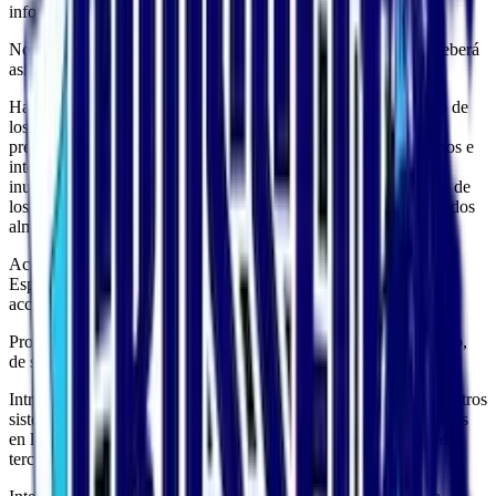
información que facilite.
No obstante lo establecido en el apartado anterior el Usuario deberá
asimismo abstenerse de:
Hacer un uso no autorizado o fraudulento del Espacio Web y/o de
los contenidos con fines o efectos ilícitos, prohibidos en las
presentes Condiciones Generales de Uso, lesivos de los derechos e
intereses de terceros, o que de cualquier forma puedan dañar,
inutilizar, sobrecargar, deteriorar o impedir la normal utilización de
los servicios o los documentos, archivos y toda clase de contenidos
almacenados en cualquier equipo informático.
Acceder o intentar acceder a recursos o áreas restringidas del
Espacio Web, sin cumplir las condiciones exigidas para dicho
acceso.
Provocar daños en los sistemas físicos o lógicos del Espacio Web,
de sus proveedores o de terceros.
Introducir o difundir en la red virus informáticos o cualesquiera otros
sistemas físicos o lógicos que sean susceptibles de provocar daños
en los sistemas físicos o lógicos de la empresa, proveedores o de
terceros.