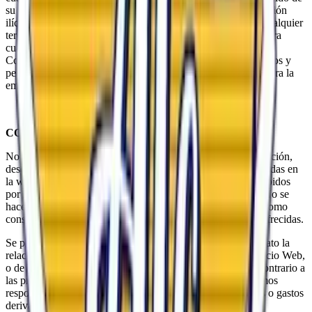
su contraseña, siendo de su responsabilidad cualquier utilización
ilícita de los contenidos y/o servicios del Espacio Web por cualquier
tercero ilegítimo. Si de manera negligente o dolosa incumpliera
cualquiera de las obligaciones establecidas en las presentes
Condiciones Generales de Uso, responderá por todos los daños y
perjuicios que de dicho incumplimiento pudieran derivarse para la
empresa.
CONDICIONES DE USO: RESPONSABILIDADES
No se garantiza el acceso continuado, ni la correcta visualización,
descarga o utilidad de los elementos e informaciones contenidas en
la web que puedan verse impedidos, dificultados o interrumpidos
por factores o circunstancias que están fuera de su control. No se
hace responsable de las decisiones que pudieran adoptarse como
consecuencia del acceso a los contenidos o informaciones ofrecidas.
Se podrá interrumpir el servicio, o resolver de modo inmediato la
relación con el Usuario, si se detecta que un uso de su Espacio Web,
o de cualquiera de los servicios ofertados en el mismo, es contrario a
las presentes Condiciones Generales de Uso. No nos hacemos
responsables por daños, perjuicios, pérdidas, reclamaciones o gastos
derivados del uso del Espacio Web.