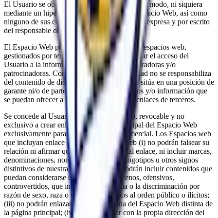
El Usuario se obliga a no reproducir de ningún modo, ni siquiera
mediante un hiperenlace o hipervínculo, el Espacio Web, así como
ninguno de sus contenidos, salvo autorización expresa y por escrito
del responsable del fichero.
El Espacio Web puede incluir enlaces a otros espacios web,
gestionados por terceros, con objeto de facilitar el acceso del
Usuario a la información de empresas colaboradoras y/o
patrocinadoras. Conforme con ello, la sociedad no se responsabiliza
del contenido de dichos Espacios web, ni se sitúa en una posición de
garante ni/o de parte ofertante de los servicios y/o información que
se puedan ofrecer a terceros a través de los enlaces de terceros.
Se concede al Usuario un derecho limitado, revocable y no
exclusivo a crear enlaces a la página principal del Espacio Web
exclusivamente para uso privado y no comercial. Los Espacios web
que incluyan enlace a nuestro Espacio Web (i) no podrán falsear su
relación ni afirmar que se ha autorizado tal enlace, ni incluir marcas,
denominaciones, nombres comerciales, logotipos u otros signos
distintivos de nuestra sociedad; (ii) no podrán incluir contenidos que
puedan considerarse de mal gusto, obscenos, ofensivos,
controvertidos, que inciten a la violencia o la discriminación por
razón de sexo, raza o religión, contrarios al orden público o ilícitos;
(iii) no podrán enlazar a ninguna página del Espacio Web distinta de
la página principal; (iv) deberá enlazar con la propia dirección del